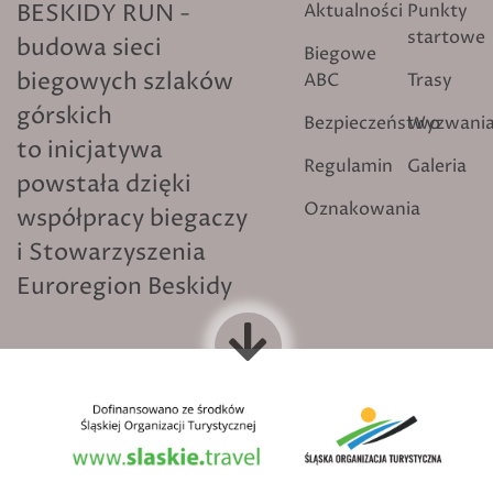
BESKIDY RUN -
Aktualności
Punkty
startowe
budowa sieci
Biegowe
biegowych szlaków
ABC
Trasy
górskich
Bezpieczeństwo
Wyzwani
to inicjatywa
Regulamin
Galeria
powstała dzięki
Oznakowania
współpracy biegaczy
i Stowarzyszenia
Euroregion Beskidy