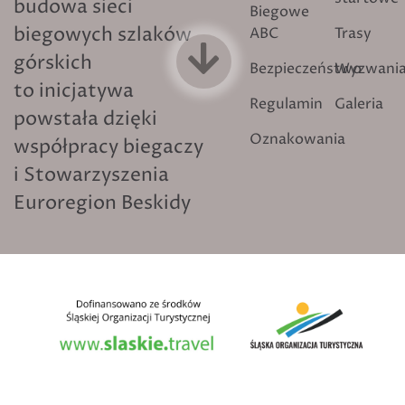
budowa sieci
Biegowe
biegowych szlaków
ABC
Trasy
górskich
Bezpieczeństwo
Wyzwani
to inicjatywa
Regulamin
Galeria
powstała dzięki
Oznakowania
współpracy biegaczy
i Stowarzyszenia
Euroregion Beskidy