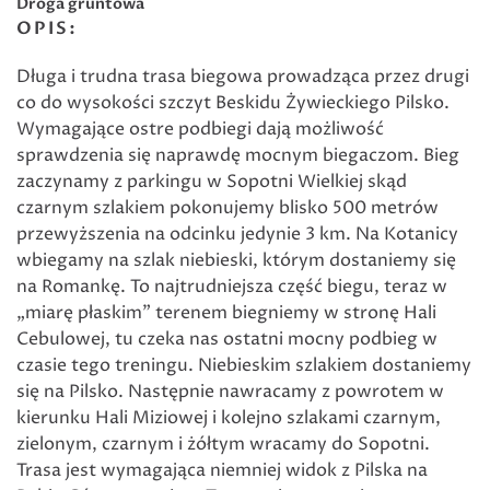
Droga gruntowa
OPIS:
Długa i trudna trasa biegowa prowadząca przez drugi
co do wysokości szczyt Beskidu Żywieckiego Pilsko.
Wymagające ostre podbiegi dają możliwość
sprawdzenia się naprawdę mocnym biegaczom. Bieg
zaczynamy z parkingu w Sopotni Wielkiej skąd
czarnym szlakiem pokonujemy blisko 500 metrów
przewyższenia na odcinku jedynie 3 km. Na Kotanicy
wbiegamy na szlak niebieski, którym dostaniemy się
na Romankę. To najtrudniejsza część biegu, teraz w
„miarę płaskim” terenem biegniemy w stronę Hali
Cebulowej, tu czeka nas ostatni mocny podbieg w
czasie tego treningu. Niebieskim szlakiem dostaniemy
się na Pilsko. Następnie nawracamy z powrotem w
kierunku Hali Miziowej i kolejno szlakami czarnym,
zielonym, czarnym i żółtym wracamy do Sopotni.
Trasa jest wymagająca niemniej widok z Pilska na