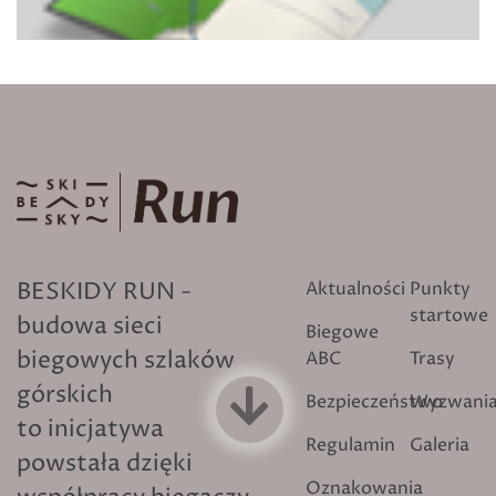
BESKIDY RUN -
Aktualności
Punkty
startowe
budowa sieci
Biegowe
biegowych szlaków
ABC
Trasy
górskich
Bezpieczeństwo
Wyzwani
to inicjatywa
Regulamin
Galeria
powstała dzięki
Oznakowania