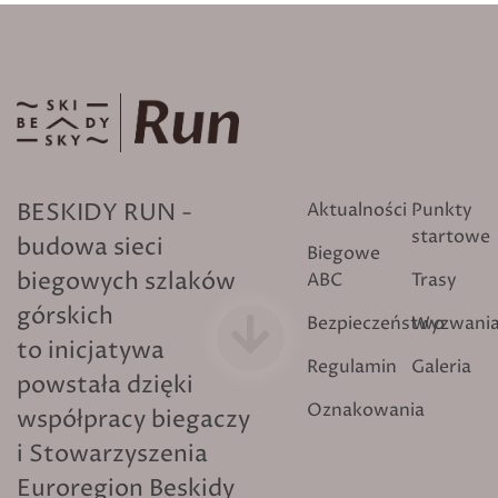
BESKIDY RUN -
Aktualności
Punkty
startowe
budowa sieci
Biegowe
biegowych szlaków
ABC
Trasy
górskich
Bezpieczeństwo
Wyzwani
to inicjatywa
Regulamin
Galeria
powstała dzięki
Oznakowania
współpracy biegaczy
i Stowarzyszenia
Euroregion Beskidy