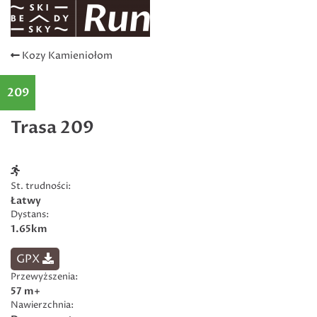
Kozy Kamieniołom
209
Trasa 209
St. trudności:
Łatwy
Dystans:
1.65km
GPX
Przewyższenia:
57 m+
Nawierzchnia: