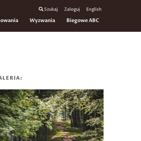
Szukaj
Zaloguj
English
owania
Wyzwania
Biegowe ABC
ALERIA: