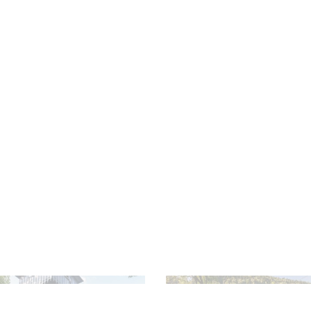
Drewniany kościół - sanktuarium św. Jakuba Starszego Apostoła w Szczyrku
Szyszka Park