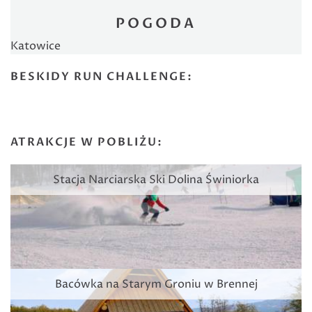
POGODA
Katowice
BESKIDY RUN CHALLENGE:
ATRAKCJE W POBLIŻU:
Stacja Narciarska Ski Dolina Świniorka
Bacówka na Starym Groniu w Brennej