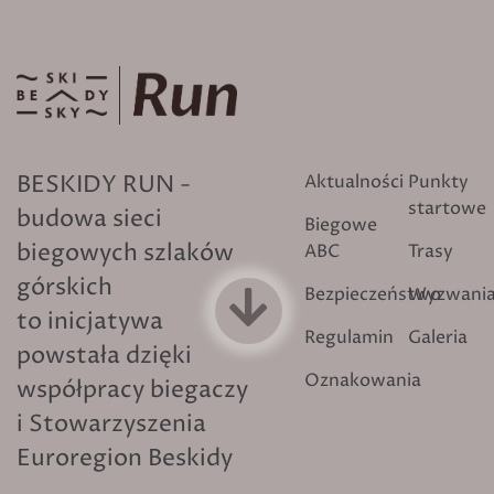
BESKIDY RUN -
Aktualności
Punkty
startowe
budowa sieci
Biegowe
biegowych szlaków
ABC
Trasy
górskich
Bezpieczeństwo
Wyzwani
to inicjatywa
Regulamin
Galeria
powstała dzięki
Oznakowania
współpracy biegaczy
i Stowarzyszenia
Euroregion Beskidy